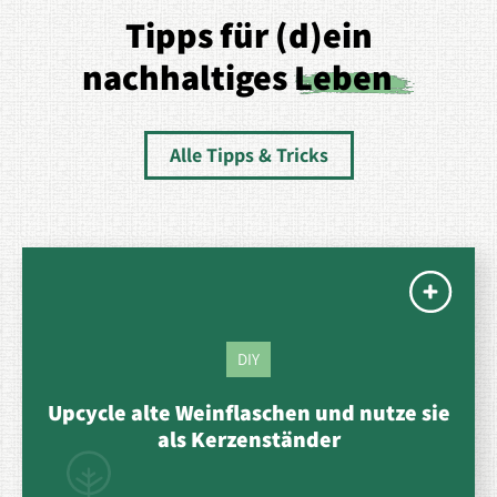
Tipps für (d)ein
nachhaltiges
Leben
Alle Tipps & Tricks
Ernährung
e
Wirf übrig gebliebenes Gemüse nicht
weg, sondern koche Suppe oder Eintop
daraus.