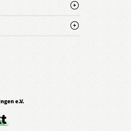
ngen e.V.
kt