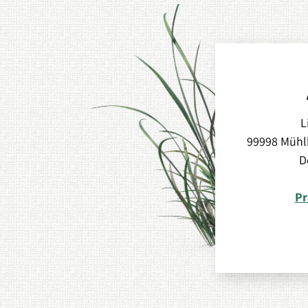
L
99998 Mühl
D
Pr