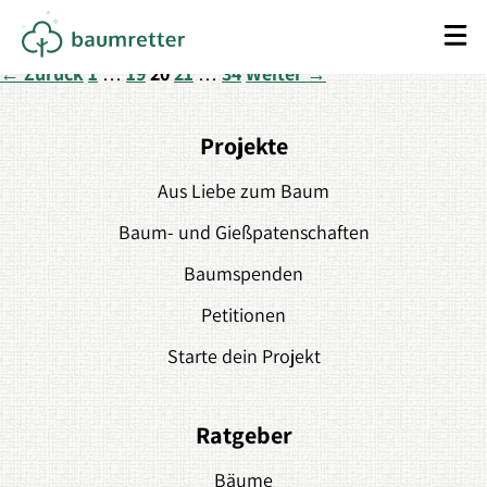
Gast
←
Zurück
1
…
19
20
21
…
34
Weiter
→
Projekte
Aus Liebe zum Baum
Baum- und Gießpatenschaften
Baumspenden
Petitionen
Starte dein Projekt
Ratgeber
Bäume