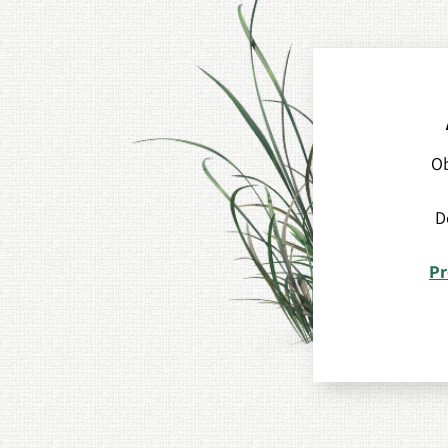
Ob
D
Pr