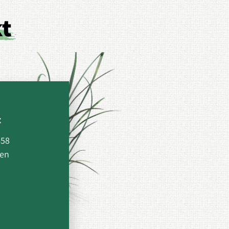
kt
t
458
den