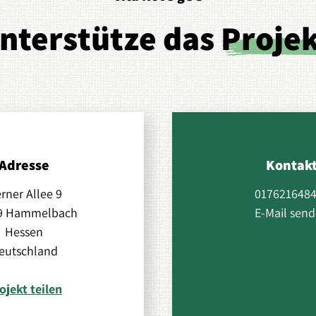
nterstütze das
Proje
Adresse
Kontak
rner Allee 9
017621648
9 Hammelbach
E-Mail sen
Hessen
eutschland
ojekt teilen