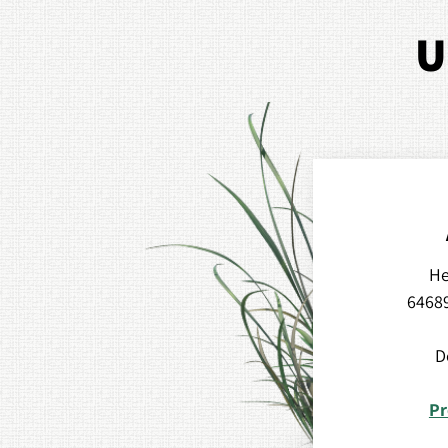
U
He
6468
D
Pr