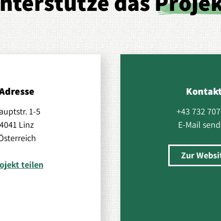
nterstütze das
Proje
Adresse
Kontak
auptstr. 1-5
+43 732 707
4041 Linz
E-Mail sen
Österreich
Zur Websi
ojekt teilen