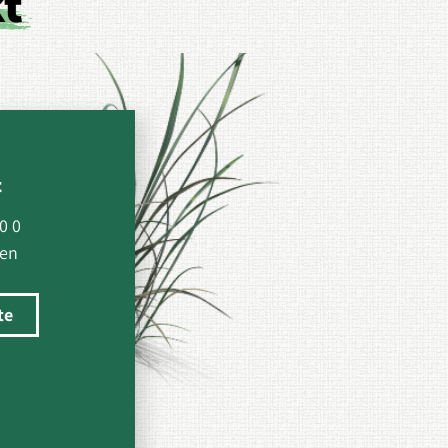
kt
t
0 0
den
te