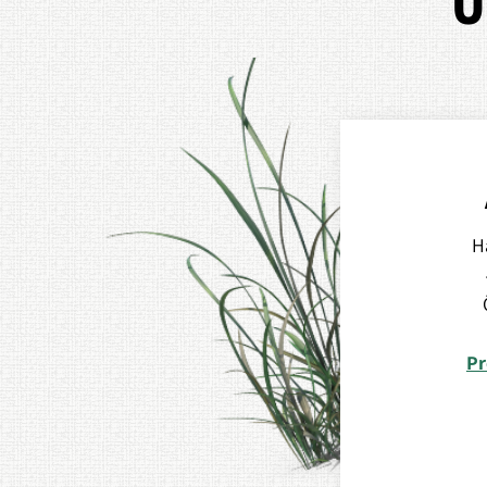
U
H
Pr