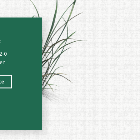
t
2-0
den
te