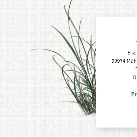
Eise
99974 Müh
D
Pr